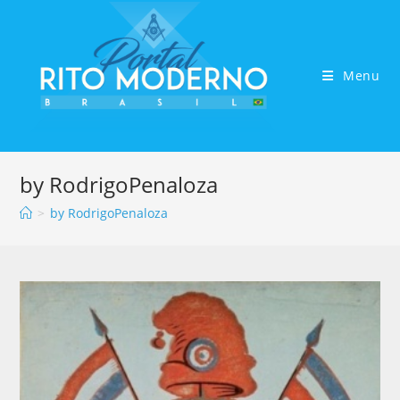
Menu
by RodrigoPenaloza
>
by RodrigoPenaloza