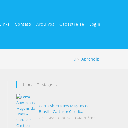
Links
Contato
Arquivos
Cadastre-se
Login
>
Aprendiz
Últimas Postagens
Carta Aberta aos Maçons do
Brasil – Carta de Curitiba
29 DE MAIO DE 2018
/
1 COMENTÁRIO