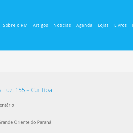
Sobre o RM
Artigos
Notícias
Agenda
Lojas
Livros
Luz, 155 – Curitiba
entário
rande Oriente do Paraná