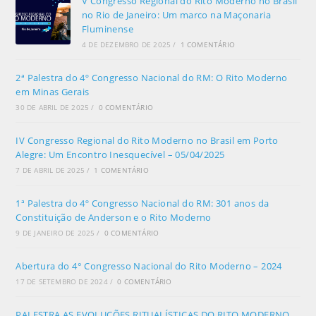
V Congresso Regional do Rito Moderno no Brasil
no Rio de Janeiro: Um marco na Maçonaria
Fluminense
4 DE DEZEMBRO DE 2025
/
1 COMENTÁRIO
2ª Palestra do 4º Congresso Nacional do RM: O Rito Moderno
em Minas Gerais
30 DE ABRIL DE 2025
/
0 COMENTÁRIO
IV Congresso Regional do Rito Moderno no Brasil em Porto
Alegre: Um Encontro Inesquecível – 05/04/2025
7 DE ABRIL DE 2025
/
1 COMENTÁRIO
1ª Palestra do 4º Congresso Nacional do RM: 301 anos da
Constituição de Anderson e o Rito Moderno
9 DE JANEIRO DE 2025
/
0 COMENTÁRIO
Abertura do 4° Congresso Nacional do Rito Moderno – 2024
17 DE SETEMBRO DE 2024
/
0 COMENTÁRIO
PALESTRA AS EVOLUÇÕES RITUALÍSTICAS DO RITO MODERNO