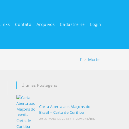
Links
Contato
Arquivos
Cadastre-se
Login
>
Morte
Últimas Postagens
Carta Aberta aos Maçons do
Brasil – Carta de Curitiba
29 DE MAIO DE 2018
/
1 COMENTÁRIO