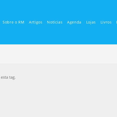
Sobre o RM
Artigos
Notícias
Agenda
Lojas
Livros
sta tag.