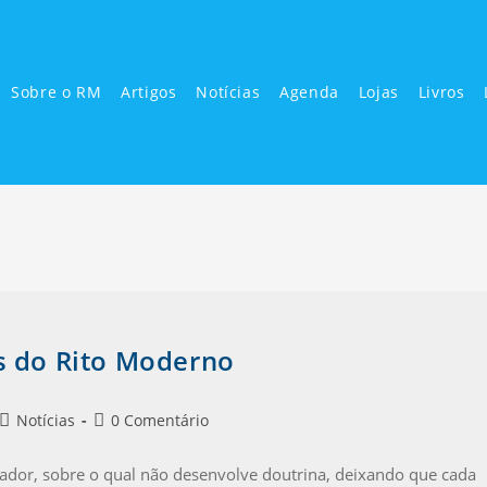
Sobre o RM
Artigos
Notícias
Agenda
Lojas
Livros
s do Rito Moderno
Notícias
0 Comentário
riador, sobre o qual não desenvolve doutrina, deixando que cada