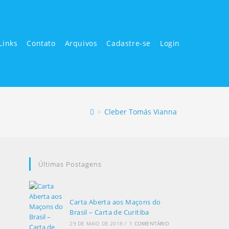
Links
Contato
Arquivos
Cadastre-se
Login
>
Cleber Tomás Vianna
Últimas Postagens
Carta Aberta aos Maçons do
Brasil – Carta de Curitiba
29 DE MAIO DE 2018
/
1 COMENTÁRIO