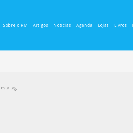
Sobre o RM
Artigos
Notícias
Agenda
Lojas
Livros
sta tag.