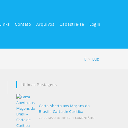
Links
Contato
Arquivos
Cadastre-se
Login
>
Luz
Últimas Postagens
Carta Aberta aos Maçons do
Brasil – Carta de Curitiba
29 DE MAIO DE 2018
/
1 COMENTÁRIO