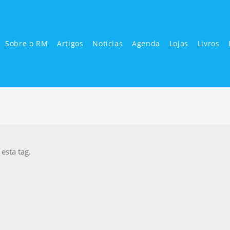
Sobre o RM
Artigos
Notícias
Agenda
Lojas
Livros
sta tag.