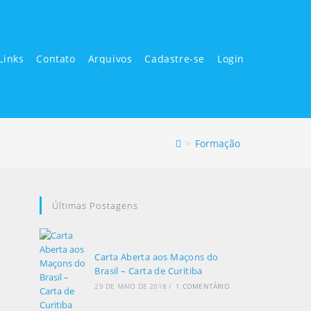
Links
Contato
Arquivos
Cadastre-se
Login
>
Formação
Últimas Postagens
Carta Aberta aos Maçons do
Brasil – Carta de Curitiba
29 DE MAIO DE 2018
/
1 COMENTÁRIO