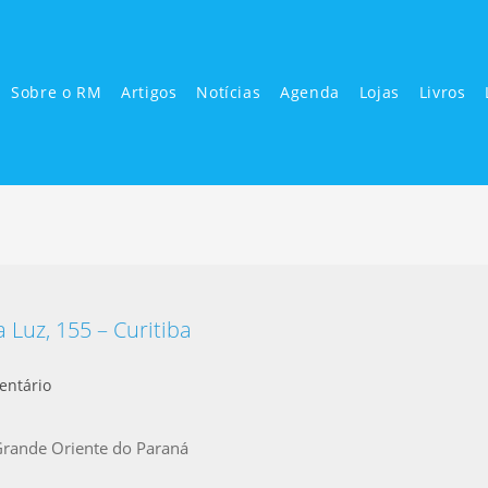
Sobre o RM
Artigos
Notícias
Agenda
Lojas
Livros
Luz, 155 – Curitiba
entário
rande Oriente do Paraná