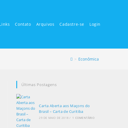
Links
Contato
Arquivos
Cadastre-se
Login
>
Econômica
Últimas Postagens
Carta Aberta aos Maçons do
Brasil – Carta de Curitiba
29 DE MAIO DE 2018
/
1 COMENTÁRIO