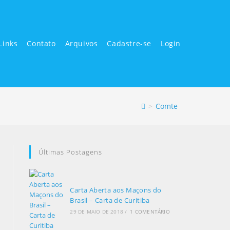
Links
Contato
Arquivos
Cadastre-se
Login
>
Comte
Últimas Postagens
Carta Aberta aos Maçons do
Brasil – Carta de Curitiba
29 DE MAIO DE 2018
/
1 COMENTÁRIO