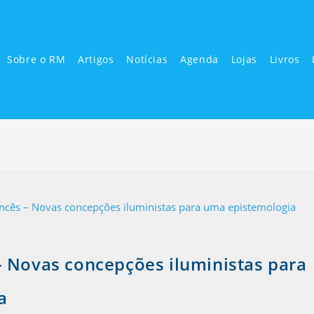
Sobre o RM
Artigos
Notícias
Agenda
Lojas
Livros
– Novas concepções iluministas para
ca