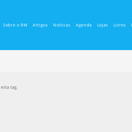
Sobre o RM
Artigos
Notícias
Agenda
Lojas
Livros
sta tag.