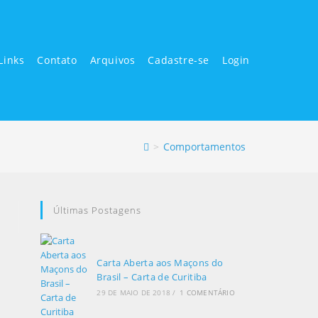
Links
Contato
Arquivos
Cadastre-se
Login
>
Comportamentos
Últimas Postagens
Carta Aberta aos Maçons do
Brasil – Carta de Curitiba
29 DE MAIO DE 2018
/
1 COMENTÁRIO