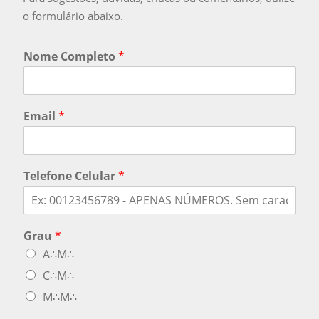
o formulário abaixo.
Nome Completo
*
Email
*
Telefone Celular
*
Grau
*
A∴M∴
C∴M∴
M∴M∴