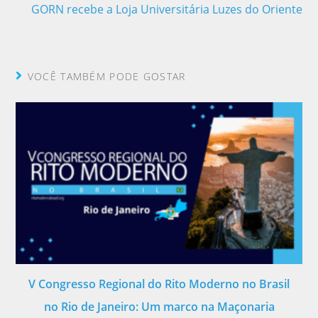
GORN recebe a Loja Universitária Luzes do Oriente
VOCÊ TAMBÉM PODE GOSTAR
V Congresso Regional do Rito Moderno no Brasil
no Rio de Janeiro: Um marco na Maçonaria