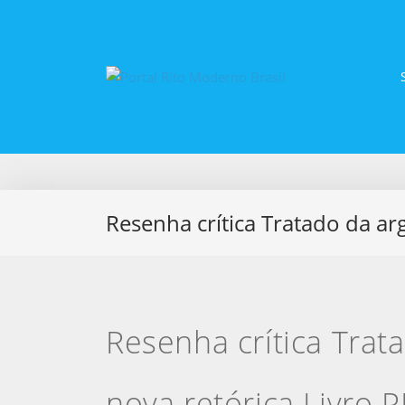
Resenha crítica Tratado da a
Resenha crítica Tra
nova retórica Livro