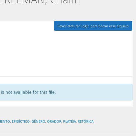
Favor efeturar Login para baixar esse arquivo
is not available for this file.
MENTO
,
EPIDÍCTICO
,
GÊNERO
,
ORADOR
,
PLATÉIA
,
RETÓRICA