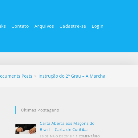
nks
Contato
Arquivos
Cadastre-se
Login
ocuments Posts
>
Instrução do 2º Grau – A Marcha.
Últimas Postagens
Carta Aberta aos Maçons do
Brasil – Carta de Curitiba
29 DE MAIO DE 2018
/
1 COMENTÁRIO