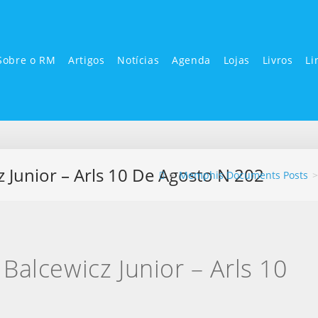
Sobre o RM
Artigos
Notícias
Agenda
Lojas
Livros
Li
 Junior – Arls 10 De Agosto N 202
>
Memphis Documents Posts
>
Balcewicz Junior – Arls 10