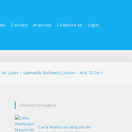
nks
Contato
Arquivos
Cadastre-se
Login
As Luzes – Leonardo Balcewicz Junior – Arls 10 De Agosto N 202
Últimas Postagens
Carta Aberta aos Maçons do