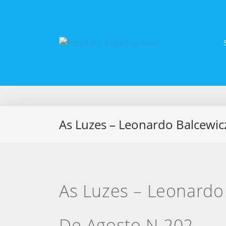
As Luzes – Leonardo Balcewicz
As Luzes – Leonardo 
De Agosto N 202