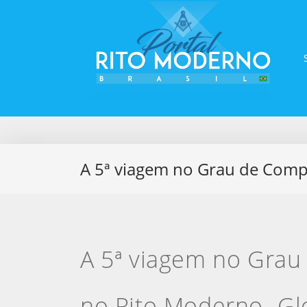
A 5ª viagem no Grau de Comp
A 5ª viagem no Gra
no Rito Moderno- Glo