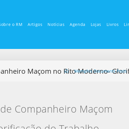
Sobre o RM
Artigos
Notícias
Agenda
Lojas
Livros
Li
anheiro Maçom no Rito Moderno- Glorif
>
Memphis Documents Posts
u de Companheiro Maçom
rificação do Trabalho