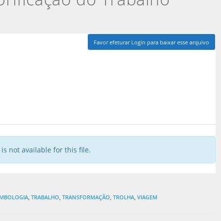
Favor efeturar Login para baixar esse arquivo
is not available for this file.
IMBOLOGIA
,
TRABALHO
,
TRANSFORMAÇÃO
,
TROLHA
,
VIAGEM