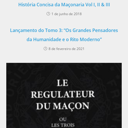
História Concisa da Maçonaria Vol I, II & III
1 de junho de 2018
Lançamento do Tomo 3: “Os Grandes Pensadores
da Humanidade e o Rito Moderno”
8 de fevereiro de 2021