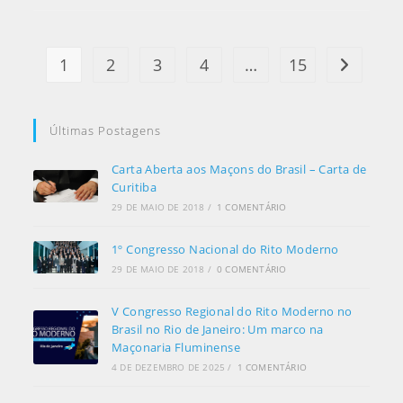
1
2
3
4
…
15
Ir para a 
Últimas Postagens
Carta Aberta aos Maçons do Brasil – Carta de
Curitiba
29 DE MAIO DE 2018
/
1 COMENTÁRIO
1º Congresso Nacional do Rito Moderno
29 DE MAIO DE 2018
/
0 COMENTÁRIO
V Congresso Regional do Rito Moderno no
Brasil no Rio de Janeiro: Um marco na
Maçonaria Fluminense
4 DE DEZEMBRO DE 2025
/
1 COMENTÁRIO