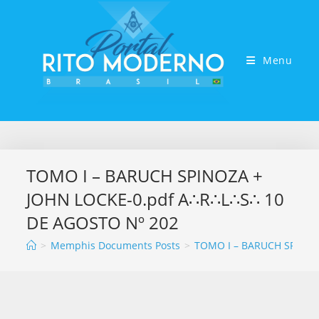
Menu
TOMO I – BARUCH SPINOZA +
JOHN LOCKE-0.pdf A∴R∴L∴S∴ 10
DE AGOSTO Nº 202
>
Memphis Documents Posts
>
TOMO I – BARUCH SPINOZ