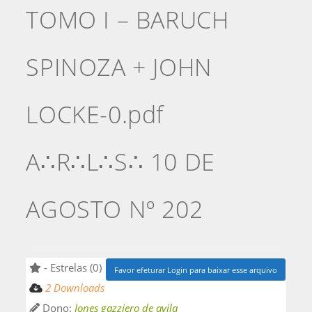
TOMO I – BARUCH
SPINOZA + JOHN
LOCKE-0.pdf
A∴R∴L∴S∴ 10 DE
AGOSTO Nº 202
- Estrelas (0)
Favor efeturar Login para baixar esse arquivo
2 Downloads
Dono:
Jones gazziero de avila