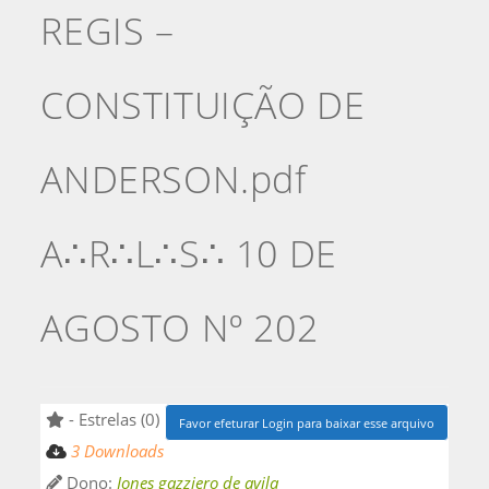
REGIS –
CONSTITUIÇÃO DE
ANDERSON.pdf
A∴R∴L∴S∴ 10 DE
AGOSTO Nº 202
- Estrelas (0)
Favor efeturar Login para baixar esse arquivo
3 Downloads
Dono:
Jones gazziero de avila